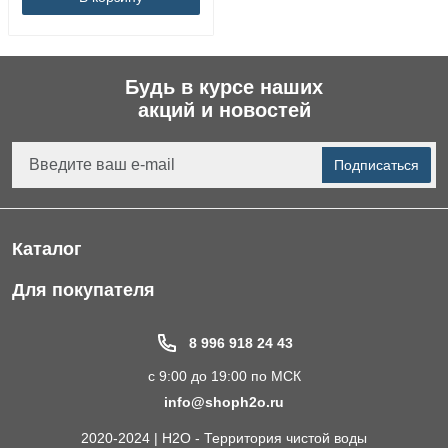
Будь в курсе наших
акций и новостей
Подписаться
Каталог
Фильтры для питьевой воды
Для покупателя
Водоподготовка для дома и коттеджа
Портфолио
8 996 918 24 43
Пластиковые погреба
Акции
с 9:00 до 19:00 по МСК
Электрические Обогреватели
Статьи
info@shoph2o.ru
Септики для дома
Поставщикам
2020-2024 | H2O - Территория чистой воды