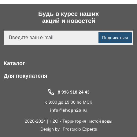
Будь в курсе наших
акций и новостей
Подписаться
Каталог
Фильтры для питьевой воды
Для покупателя
Водоподготовка для дома и коттеджа
Портфолио
8 996 918 24 43
Пластиковые погреба
Акции
с 9:00 до 19:00 по МСК
Электрические Обогреватели
Статьи
info@shoph2o.ru
Септики для дома
Поставщикам
2020-2024 | H2O - Территория чистой воды
Сменные картриджи к фильтрам для воды
О компании
Design by
Prostudio Experts
Кессоны для скважины