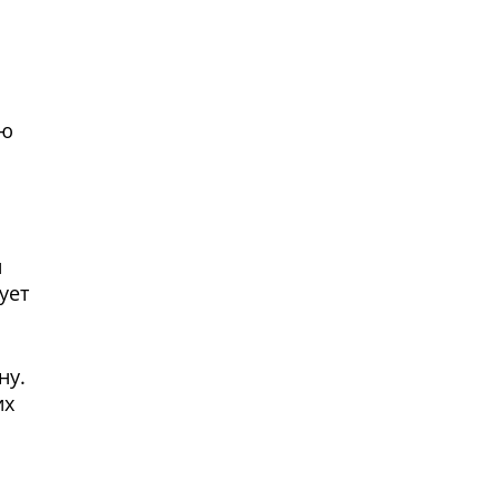
ию
и
ует
ну.
их