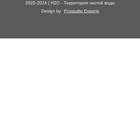
2020-2024 | H2O - Территория чистой воды
Сменные картриджи к фильтрам для воды
О компании
Design by
Prostudio Experts
Кессоны для скважины
Сотрудничество
Контакты
Доставка и самовывоз
Химический анализ воды
Оплата