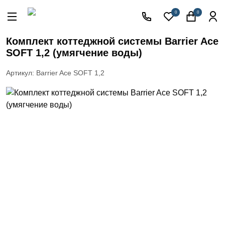
Акции
0
0
Кессоны
для
Комплект коттеджной системы Barrier Ace
скважины
SOFT 1,2 (умягчение воды)
Фильтры
для
Артикул: Barrier Ace SOFT 1,2
питьевой
воды
Водоподготовка
для дома и
коттеджа
Септики
для
дома
Пластиковые
погреба
Электрические
Обогреватели
Сменные