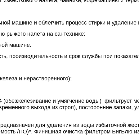
т известкового налета, чайники, кофемашины и терм
ьной машине и облегчить процесс стирки и удаление
ию рыжего налета на сантехнике;
ной машине.
, производительность и срок службы при показател
железа и нерастворенного);
 2,4 (обезжелезивание и умягчение воды) фильтрует
ременного выхода из строя),
посторонние запахи, у
назначен для удаления из воды избыточной жестк
мость /ПО)*. Финишная очистка фильтром БигБлю изб