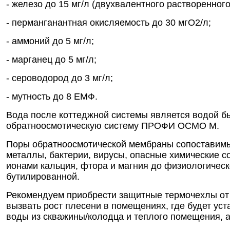
- железо до 15 мг/л (двухвалентного растворенног
- перманганантная окисляемость до 30 мгО2/л;
- аммоний до 5 мг/л;
- марганец до 5 мг/л;
- сероводород до 3 мг/л;
- мутность до 8 ЕМФ.
Вода после коттеджной системы является водой бы
обратноосмотическую систему ПРОФИ ОСМО М.
Поры обратноосмотической мембраны сопоставимы 
металлы, бактерии, вирусы, опасные химические 
ионами кальция, фтора и магния до физиологическ
бутилированной.
Рекомендуем приобрести защитные термочехлы от 
вызвать рост плесени в помещениях, где будет у
воды из скважины/колодца и теплого помещения, 