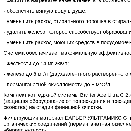
- защитить нагревательные элементы в бойлерах о
- обеспечить мягкую воду в душе;
- уменьшить расход стирального порошка в стирал
- удалить железо, которое способствует образован
- уменьшить расход моющих средств в посудомоеч
Система обеспечивает максимальную эффективность
- жесткости до 14 мг-экв/л;
- железо до 8 мг/л (двухвалентного растворенного 
- перманганатной окисляемости до 8 мгО/л.
Комплект коттеджной системы Barrier Ace Ultra С
(защищая оборудование от повреждения и преждев
свойства) на стадии финишной очистки.
Фильтрующий материал БАРЬЕР УЛЬТРАМИКС С пред
органических соединений (перманганатная окисляе
убирает мутность.