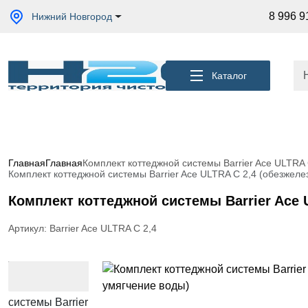
Акции
8 996 9
Нижний Новгород
Кессоны
для
скважины
Каталог
Фильтры
для
питьевой
воды
Водоподготовка
для дома и
Главная
Главная
Комплект коттеджной системы Barrier Ace ULTRA 
коттеджа
Комплект коттеджной системы Barrier Ace ULTRA С 2,4 (обезжеле
Септики
Комплект коттеджной системы Barrier Ace 
для
дома
Артикул: Barrier Ace ULTRA С 2,4
Пластиковые
погреба
Электрические
Обогреватели
Сменные