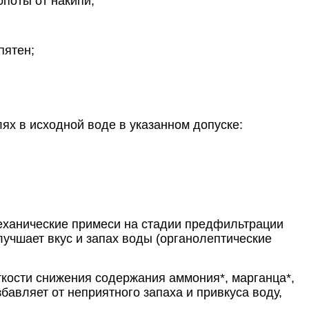
опоты от накипи;
 пятен;
ях в исходной воде в указанном допуске:
 механические примеси на стадии предфильтрации
лучшает вкус и запах воды (органолептические
ости снижения содержания аммония*, марганца*,
авляет от неприятного запаха и привкуса воду,