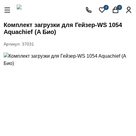
Акции
0
0
Кессоны
для
Комплект загрузки для Гейзер-WS 1054
скважины
Aquachief (A Био)
Фильтры
для
Артикул: 37031
питьевой
воды
Водоподготовка
для дома и
коттеджа
Септики
для
дома
Пластиковые
погреба
Электрические
Обогреватели
Сменные