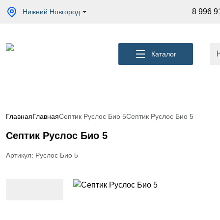
Акции
8 996 9
Нижний Новгород
Кессоны
для
скважины
Каталог
Фильтры
для
питьевой
воды
Водоподготовка
для дома и
Главная
Главная
Септик Руслос Био 5
Септик Руслос Био 5
коттеджа
Септик Руслос Био 5
Септики
для
дома
Артикул: Руслос Био 5
Пластиковые
погреба
Электрические
Обогреватели
Сменные