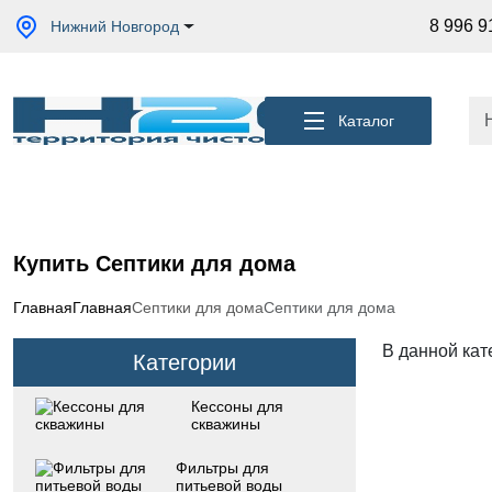
Акции
8 996 9
Нижний Новгород
Кессоны
для
скважины
Каталог
Фильтры
для
питьевой
воды
Водоподготовка
для дома и
Купить Септики для дома
коттеджа
Септики
Главная
Главная
Септики для дома
Септики для дома
для
дома
В данной кат
Категории
Пластиковые
погреба
Кессоны для
скважины
Электрические
Обогреватели
Фильтры для
питьевой воды
Сменные