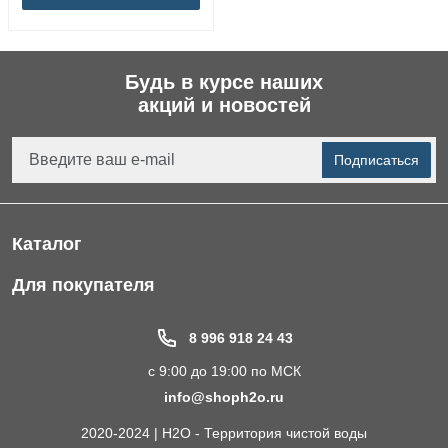
Будь в курсе наших
акций и новостей
Подписаться
Каталог
Фильтры для питьевой воды
Для покупателя
Водоподготовка для дома и коттеджа
Портфолио
8 996 918 24 43
Пластиковые погреба
Акции
с 9:00 до 19:00 по МСК
Электрические Обогреватели
Статьи
info@shoph2o.ru
Септики для дома
Поставщикам
2020-2024 | H2O - Территория чистой воды
Сменные картриджи к фильтрам для воды